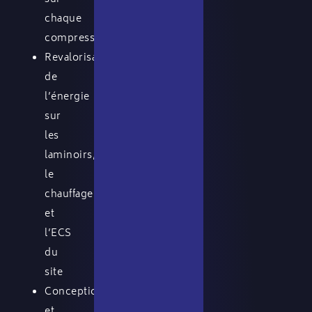
chaque
compresseur
Revalorisation
de
l’énergie
sur
les
laminoirs,
le
chauffage
et
l’ECS
du
site
Conception
et