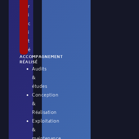
r
i
c
i
t
é
ACCOMPAGNEMENT
RÉALISÉ
Audits
&
études
Conception
&
Réalisation
Exploitation
&
maintenance