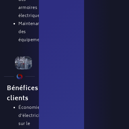
armoires
électriques
Maintenance
des
équipements
Bénéfices
clients
Économies
d’électricité
sur le