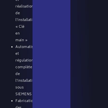
réalisation
de
l’installation
« Clé
en
main »
Automatisation
et
régulation
complète
de
l’installation
sous
SIEMENS
Fabrication
des