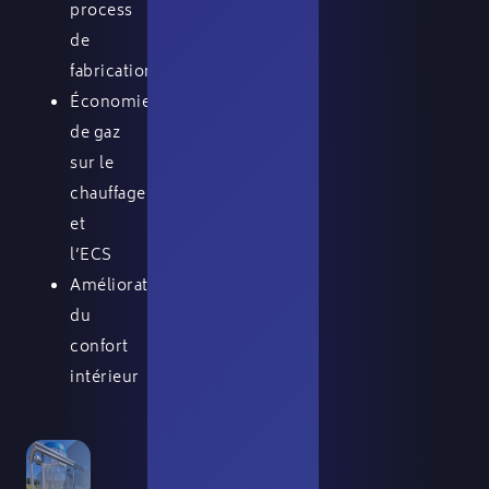
process
de
fabrication
Économies
de gaz
sur le
chauffage
et
l’ECS
Amélioration
du
confort
intérieur