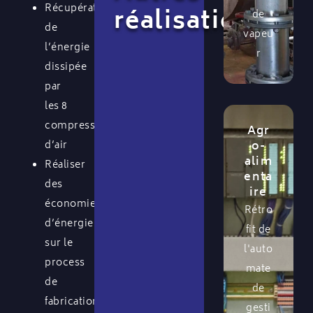
Récupération
réalisations
de
de
vapeu
l’énergie
r
dissipée
par
les 8
compresseurs
Agr
d’air
o-
alim
Réaliser
enta
des
ire
économies
Rétro
d’énergie
fit de
sur le
l'auto
process
mate
de
de
fabrication
gesti