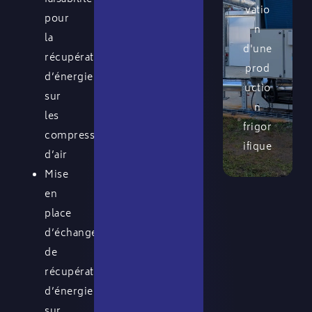
vatio
pour
n
la
d'une
récupération
prod
d’énergie
uctio
sur
n
les
frigor
compresseurs
ifique
d’air
Mise
en
place
d’échangeurs
de
récupération
d’énergie
sur