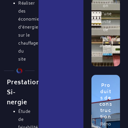
Réaliser
on
des
d'une
économies
unité
d’énergie
de
sur le
méth
chauffage
anisat
du
ion
site
Prestations
Pro
Si-
duit
s de
nergie
cons
truc
Étude
tion
de
Réno
faisabilité